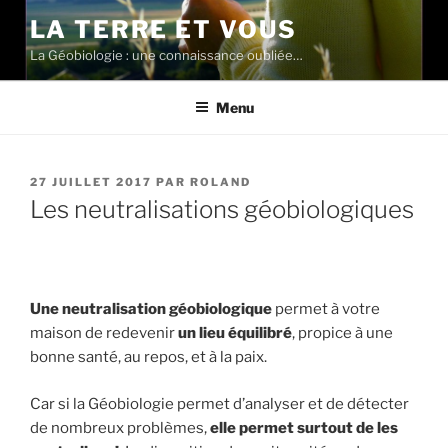
Aller
LA TERRE ET VOUS
au
La Géobiologie : une connaissance oubliée…
contenu
principal
Menu
PUBLIÉ
27 JUILLET 2017
PAR
ROLAND
LE
Les neutralisations géobiologiques
Une neutralisation géobiologique
permet à votre
maison de redevenir
un lieu équilibré
, propice à une
bonne santé, au repos, et à la paix.
Car si la Géobiologie permet d’analyser et de détecter
de nombreux problèmes,
elle permet surtout de les